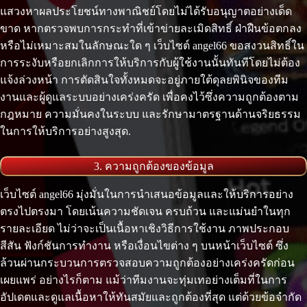
แสวงหาผลประโยชน์ทางพาณิชย์โดยไม่ได้รับอนุญาตอย่างเด็ด
ขาด หากตรวจพบการกระทำที่เข้าข่ายละเมิดสิทธิ์ ฝ่าฝืนข้อตกลง
หรือไม่เหมาะสมในลักษณะใด ๆ เว็บไซต์ angel66 ขอสงวนสิทธิ์ใน
การระงับหรือยกเลิกการให้บริการกับผู้ใช้งานนั้นทันทีโดยไม่ต้อง
แจ้งล่วงหน้า การตัดสินใจทั้งหมดจะอยู่ภายใต้ดุลยพินิจของทีม
งานและผู้ดูแลระบบอย่างเคร่งครัด เพื่อคงไว้ซึ่งความถูกต้องตาม
กฎหมาย ความมั่นคงในระบบ และรักษามาตรฐานด้านจริยธรรม
ในการให้บริการอย่างสูงสุด.
3. ความถูกต้องของข้อมูล
เว็บไซต์ angel66 มุ่งมั่นในการนำเสนอข้อมูลและให้บริการอย่าง
ตรงไปตรงมา โดยเน้นความชัดเจน ครบถ้วน และแม่นยำในทุก
รายละเอียด ไม่ว่าจะเป็นเนื้อหาเชิงวิธีการใช้งาน ภาพประกอบ
สีสัน ฟังก์ชันการทำงาน หรือเงื่อนไขต่าง ๆ บนหน้าเว็บไซต์ ซึ่ง
ล้วนผ่านกระบวนการตรวจสอบความถูกต้องอย่างเคร่งครัดก่อน
เผยแพร่ อย่างไรก็ตาม แม้ว่าทีมงานจะทุ่มเทอย่างเต็มที่ในการ
อัปเดตและดูแลเนื้อหาให้ทันสมัยและถูกต้องที่สุด แต่ด้วยข้อจำกัด