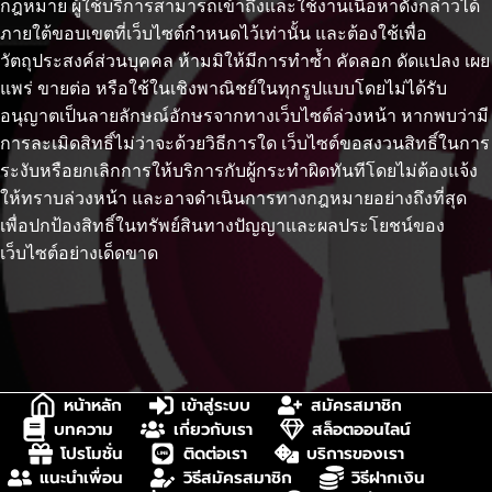
กฎหมาย ผู้ใช้บริการสามารถเข้าถึงและใช้งานเนื้อหาดังกล่าวได้
ภายใต้ขอบเขตที่เว็บไซต์กำหนดไว้เท่านั้น และต้องใช้เพื่อ
วัตถุประสงค์ส่วนบุคคล ห้ามมิให้มีการทำซ้ำ คัดลอก ดัดแปลง เผย
แพร่ ขายต่อ หรือใช้ในเชิงพาณิชย์ในทุกรูปแบบโดยไม่ได้รับ
อนุญาตเป็นลายลักษณ์อักษรจากทางเว็บไซต์ล่วงหน้า หากพบว่ามี
การละเมิดสิทธิ์ไม่ว่าจะด้วยวิธีการใด เว็บไซต์ขอสงวนสิทธิ์ในการ
ระงับหรือยกเลิกการให้บริการกับผู้กระทำผิดทันทีโดยไม่ต้องแจ้ง
ให้ทราบล่วงหน้า และอาจดำเนินการทางกฎหมายอย่างถึงที่สุด
เพื่อปกป้องสิทธิ์ในทรัพย์สินทางปัญญาและผลประโยชน์ของ
เว็บไซต์อย่างเด็ดขาด
หน้าหลัก
เข้าสู่ระบบ
สมัครสมาชิก
บทความ
เกี่ยวกับเรา
สล็อตออนไลน์
โปรโมชั่น
ติดต่อเรา
บริการของเรา
แนะนำเพื่อน
วิธีสมัครสมาชิก
วิธีฝากเงิน